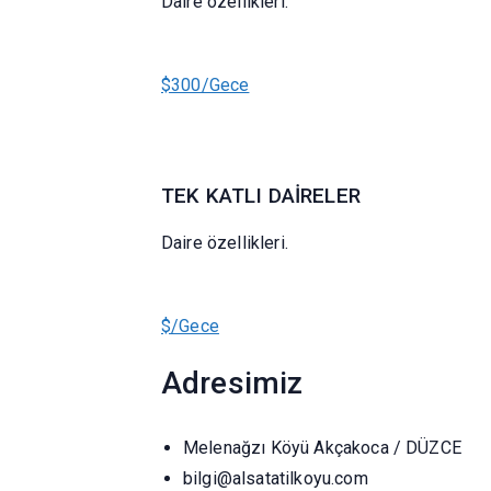
Daire özellikleri.
$300/Gece
TEK KATLI DAİRELER
Daire özellikleri.
$/Gece
Adresimiz
Melenağzı Köyü Akçakoca / DÜZCE
bilgi@alsatatilkoyu.com