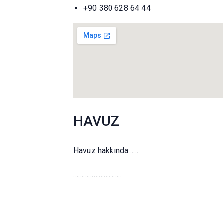
+90 380 628 64 44
HAVUZ
Havuz hakkında……
………………………..